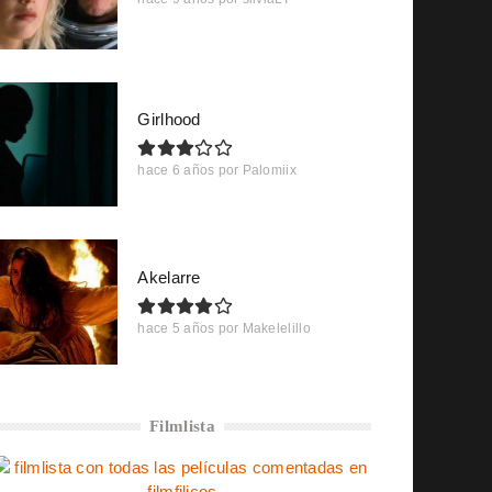
Girlhood
hace 6 años
por
Palomiix
Akelarre
hace 5 años
por
Makelelillo
Filmlista