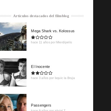
Artículos destacados del filmblog
Mega Shark vs. Kolossus
hace 11 años
por
Mierdipelis
El Inocente
hace 3 años
por
Ixquic la Bruja
Passengers
hace 9 años
por
silviaLT