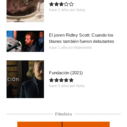
hace 2 años
por
Zulay
El joven Ridley Scott: Cuando los
titanes también fueron debutantes
hace 1 año
por
Makelelillo
Fundación (2021)
hace 5 años
por
Holly
Filmlista