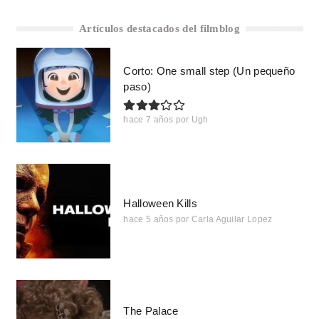
Artículos destacados del filmblog
Corto: One small step (Un pequeño
paso)
hace 7 años
por
Ugh
Halloween Kills
hace 5 años
por
Carla Aguilar Lopez
The Palace