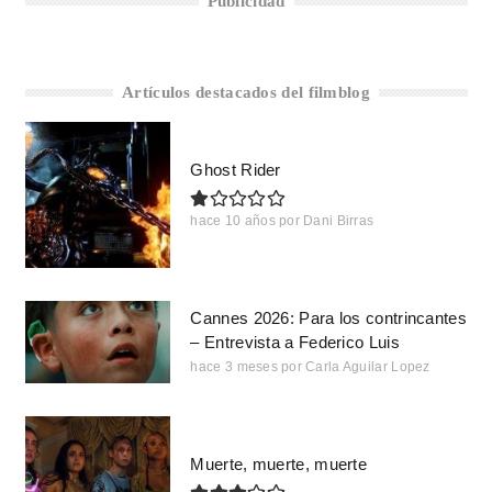
Publicidad
Artículos destacados del filmblog
Ghost Rider
hace 10 años
por
Dani Birras
Cannes 2026: Para los contrincantes
– Entrevista a Federico Luis
hace 3 meses
por
Carla Aguilar Lopez
Muerte, muerte, muerte