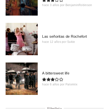
hace 3 años
por
BenjaminRobinson
Las señoritas de Rochefort
hace 12 años
por
Sukie
A bittersweet life
hace 6 años
por
Palomiix
Filmlista