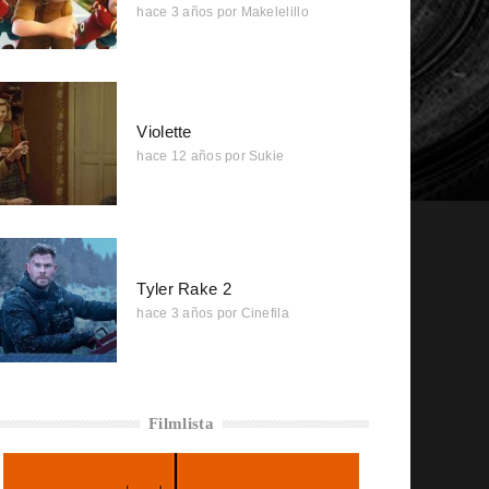
hace 3 años
por
Makelelillo
Violette
hace 12 años
por
Sukie
Tyler Rake 2
hace 3 años
por
Cinefila
Filmlista