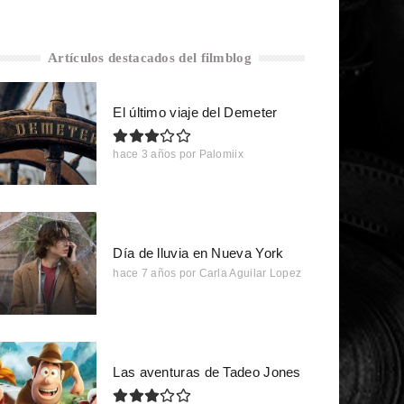
Artículos destacados del filmblog
El último viaje del Demeter
hace 3 años
por
Palomiix
Día de lluvia en Nueva York
hace 7 años
por
Carla Aguilar Lopez
Las aventuras de Tadeo Jones