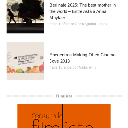
Berlinale 2025: The best mother in
the world – Entrevista a Anna
Muylaert
hace 1 año
por
Carla Aguilar Lopez
Encuentros Making Of en Cinema
Jove 2013
hace 13 años
por
Makelelillo
Filmlista