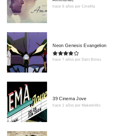
hace 6 años
por
Cinefila
Neon Genesis Evangelion
hace 7 años
por
Dani Birras
39 Cinema Jove
hace 2 años
por
Makelelillo