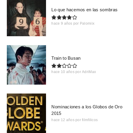
Lo que hacemos en las sombras
hace 9 años
por
Palomiix
Train to Busan
hace 10 años
por
AdriMax
Nominaciones a los Globos de Oro
2015
hace 12 años
por
filmfilicos