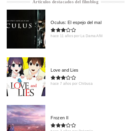
Artículos destacados del filmblog
Oculus: El espejo del mal
hace 11 años
por
La Dama Añil
Love and Lies
hace 7 años
por
Chibusa
Frozen II