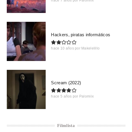
hace 7 años
por
Palomiix
Hackers, piratas informáticos
hace 10 años
por
Makelelillo
Scream (2022)
hace 5 años
por
Palomiix
Filmlista