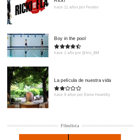
Ricki
hace 11 años
por
Fendor
Boy in the pool
hace 1 año
por
@Iris_BM
La película de nuestra vida
hace 9 años
por
Esme Heartilly
Filmlista