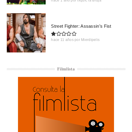
hace 1 año
por
Ixquic la Bruja
Street Fighter: Assassin’s Fist
hace 11 años
por
Mierdipelis
Filmlista