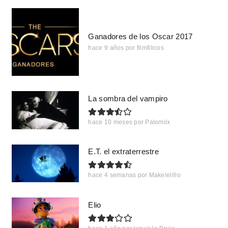
Ganadores de los Oscar 2017
hace 9 años
por
filmfilicos
La sombra del vampiro
hace 10 meses
por
Palomiix
E.T. el extraterrestre
hace 4 semanas
por
Makelelillo
Elio