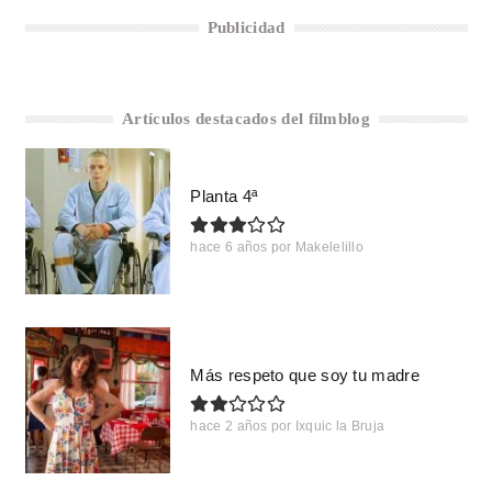
Publicidad
Artículos destacados del filmblog
Planta 4ª
hace 6 años
por
Makelelillo
Más respeto que soy tu madre
hace 2 años
por
Ixquic la Bruja