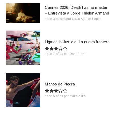
Cannes 2026: Death has no master
– Entrevista a Jorge Thielen Armand
hace 3 meses
por
Carla Aguilar Lopez
Liga de la Justicia: La nueva frontera
hace 7 años
por
Dani Birras
Manos de Piedra
hace 5 años
por
Makelelillo