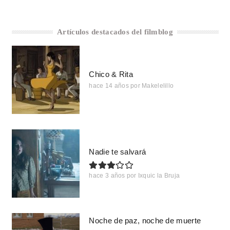
Artículos destacados del filmblog
Chico & Rita
hace 14 años
por
Makelelillo
Nadie te salvará
hace 3 años
por
Ixquic la Bruja
Noche de paz, noche de muerte