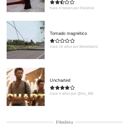
hace 8 meses
por
Palomiix
Tornado magnético
hace 10 años
por
Mierdipelis
Uncharted
hace 4 años
por
@Iris_BM
Filmlista