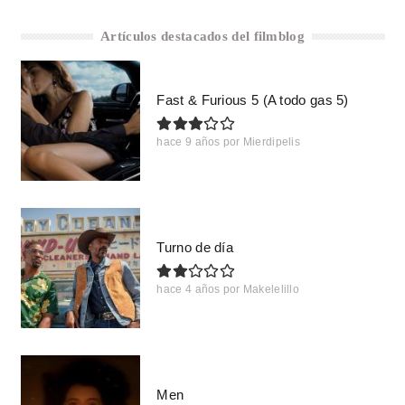
Artículos destacados del filmblog
Fast & Furious 5 (A todo gas 5)
hace 9 años
por
Mierdipelis
Turno de día
hace 4 años
por
Makelelillo
Men