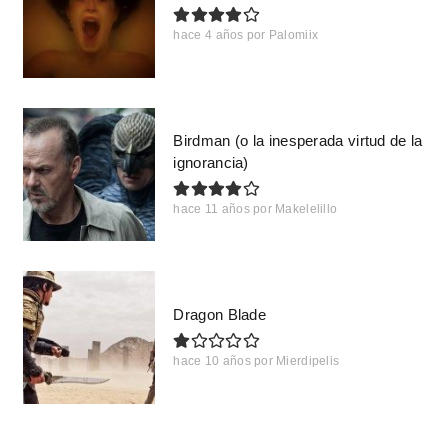
hace 4 años
por
Palomiix
Birdman (o la inesperada virtud de la
ignorancia)
hace 11 años
por
Makelelillo
Dragon Blade
hace 10 años
por
Mierdipelis