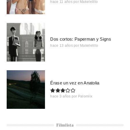
hace 11 años
por
Makelelillo
Dos cortos: Paperman y Signs
hace 13 años
por
Makelelillo
Érase un vez en Anatolia
hace 3 años
por
Palomiix
Filmlista