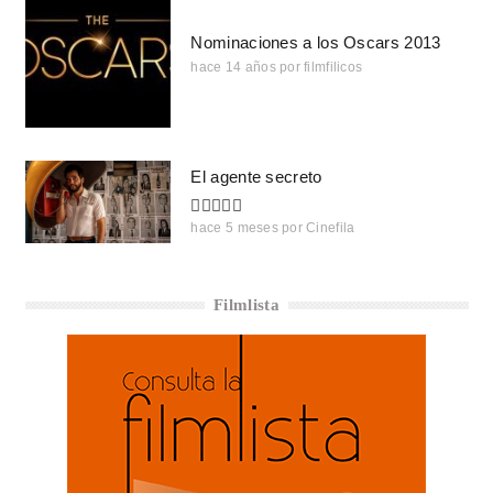
Nominaciones a los Oscars 2013
hace 14 años
por
filmfilicos
El agente secreto
hace 5 meses
por
Cinefila
Filmlista