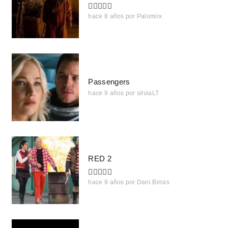
hace 8 años
por
Palomiix
Passengers
hace 9 años
por
silviaLT
RED 2
hace 9 años
por
Dani Birras