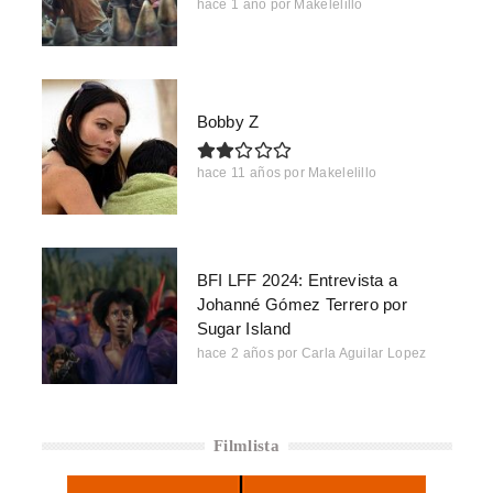
hace 1 año
por
Makelelillo
Bobby Z
hace 11 años
por
Makelelillo
BFI LFF 2024: Entrevista a
Johanné Gómez Terrero por
Sugar Island
hace 2 años
por
Carla Aguilar Lopez
Filmlista