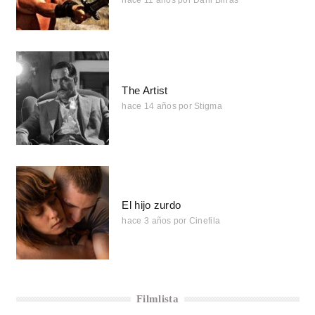
hace 11 años
por
Dani Birras
The Artist
hace 14 años
por
Stigma
El hijo zurdo
hace 3 años
por
Cinefila
Filmlista