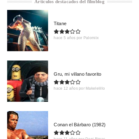
Artículos destacados del filmblog
Titane
hace 5 años
por
Palomiix
Gru, mi villano favorito
hace 12 años
por
Makelelillo
Conan el Bárbaro (1982)