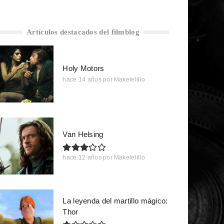
Artículos destacados del filmblog
Holy Motors
hace 14 años
por
Makelelillo
Van Helsing
hace 12 años
por
Makelelillo
La leyenda del martillo mágico:
Thor