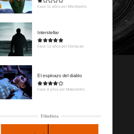
hace 11 años
por
Mierdipelis
Interstellar
hace 12 años
por
Dartacan
El espinazo del diablo
hace 8 años
por
Makelelillo
Filmlista