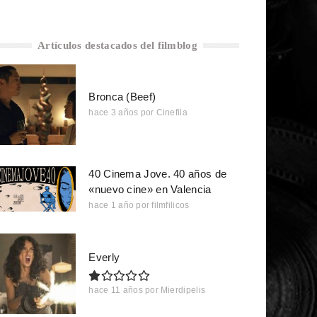
Artículos destacados del filmblog
Bronca (Beef)
hace 3 años
por
Cinefila
40 Cinema Jove. 40 años de
«nuevo cine» en Valencia
hace 1 año
por
filmfilicos
Everly
hace 11 años
por
Mierdipelis