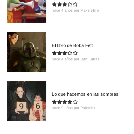
hace 4 años
por
Makelelillo
El libro de Boba Fett
hace 4 años
por
Dani Birras
Lo que hacemos en las sombras
hace 9 años
por
Palomiix