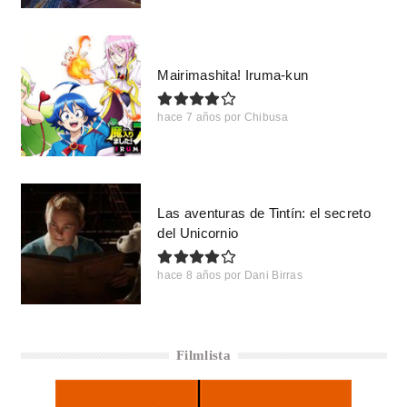
Mairimashita! Iruma-kun
hace 7 años
por
Chibusa
Las aventuras de Tintín: el secreto
del Unicornio
hace 8 años
por
Dani Birras
Filmlista