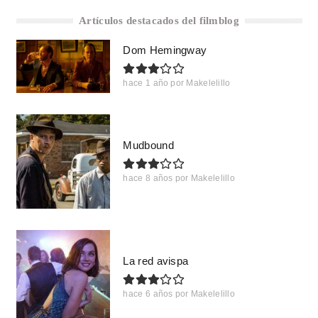
Artículos destacados del filmblog
Dom Hemingway
hace 1 año
por
Makelelillo
Mudbound
hace 8 años
por
Makelelillo
La red avispa
hace 6 años
por
Makelelillo