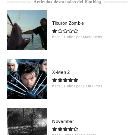
Artículos destacados del filmblog
Tiburón Zombie
hace 11 años
por
Mierdipelis
X-Men 2
hace 11 años
por
Dani Birras
November