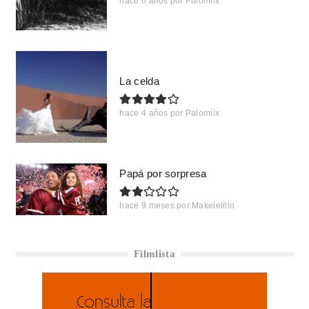
hace 6 años
por
Palomiix
La celda
hace 4 años
por
Palomiix
Papá por sorpresa
hace 9 meses
por
Makelelillo
Filmlista