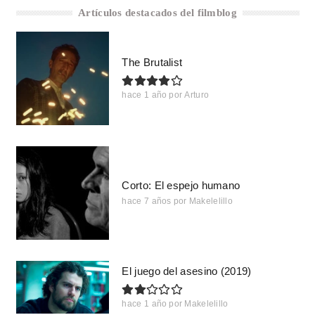
Artículos destacados del filmblog
The Brutalist
hace 1 año
por
Arturo
Corto: El espejo humano
hace 7 años
por
Makelelillo
El juego del asesino (2019)
hace 1 año
por
Makelelillo