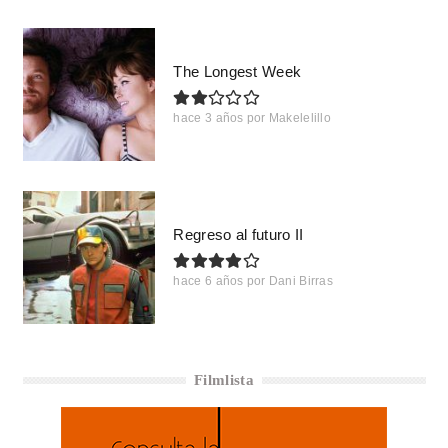
The Longest Week
hace 3 años
por
Makelelillo
Regreso al futuro II
hace 6 años
por
Dani Birras
Filmlista