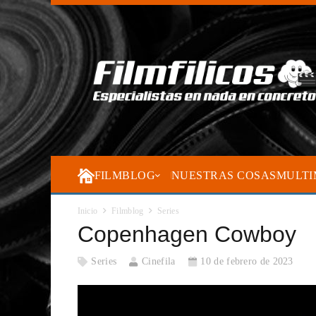
FILMBLOG
NUESTRAS COSAS
MULTI
Inicio
Filmblog
Series
Copenhagen Cowboy
Series
Cinefila
10 de febrero de 2023