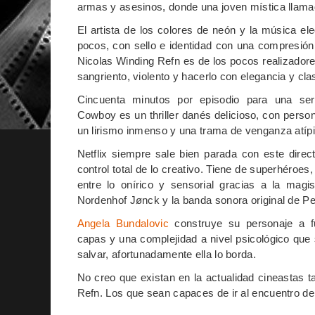
armas y asesinos, donde una joven mística llam
El artista de los colores de neón y la música el
pocos, con sello e identidad con una compresión 
Nicolas Winding Refn
es de los pocos realizador
sangriento, violento y hacerlo con elegancia y cla
Cincuenta minutos por episodio para una se
Cowboy es un thriller danés delicioso, con perso
un lirismo inmenso y una trama de venganza atípi
Netflix siempre sale bien parada con este direct
control total de lo creativo. Tiene de superhéroes
entre lo onírico y sensorial gracias a la magi
Nordenhof Jønck y la banda sonora original de Pe
Angela Bundalovic
construye su personaje a f
capas y una complejidad a nivel psicológico que 
salvar, afortunadamente ella lo borda.
No creo que existan en la actualidad cineastas
Refn. Los que sean capaces de ir al encuentro 