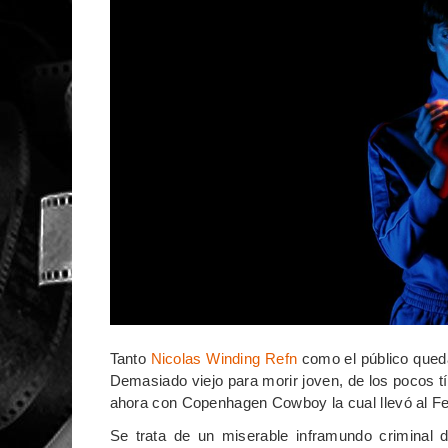
Tanto
Nicolas Winding Refn
como el público qued
Demasiado viejo para morir joven, de los pocos tít
ahora con Copenhagen Cowboy la cual llevó al Fe
Se trata de un miserable inframundo criminal 