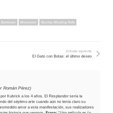
 Bertelsen
Miniseries
Nicolas Winding Refn
Entrada siguiente
El Gato con Botas: el último deseo
er Román Pérez)
por Kubrick a los 4 años. El Resplandor sería la
undo del séptimo arte cuando aún no tenía claro su
 desmedido amor a esta manifestación, sus realizadores
lquier historia que veamos.
Frase:
"Una película es (o