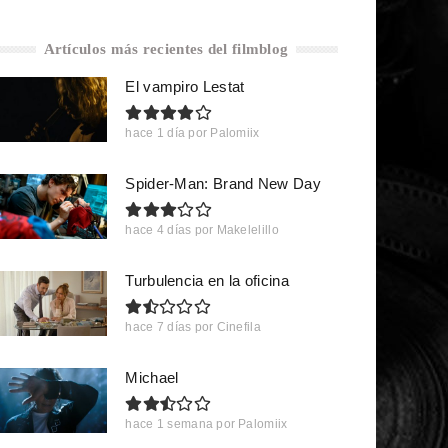
Artículos más recientes del filmblog
El vampiro Lestat
hace 1 día
por
Palomiix
Spider-Man: Brand New Day
hace 4 días
por
Makelelillo
Turbulencia en la oficina
hace 7 días
por
Cinefila
Michael
hace 1 semana
por
Palomiix