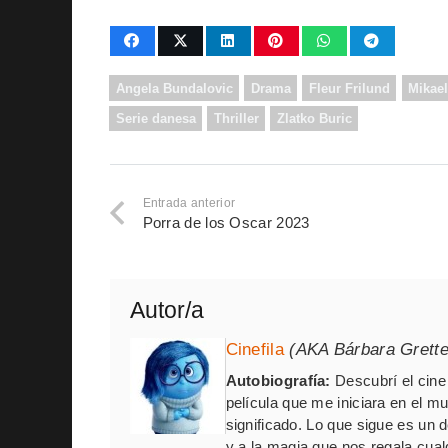
Angela Bundalovic
Drama
Fleur Frilund
Mikael
Serie danesa
Thriller
Zlatko Buric
Entrada anterior
Porra de los Oscar 2023
Autor/a
Cinefila
(AKA Bárbara Grett
Autobiografía:
Descubrí el cine 
película que me iniciara en el m
significado. Lo que sigue es un
y a la magia que nos regala cua