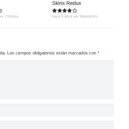
Skins Redux
por
Chibusa
hace 9 años
por
Makelelillo
ada.
Los campos obligatorios están marcados con
*