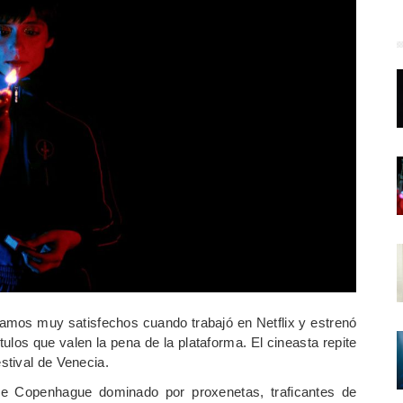
amos muy satisfechos cuando trabajó en Netflix y estrenó
ulos que valen la pena de la plataforma. El cineasta repite
stival de Venecia.
de Copenhague dominado por proxenetas, traficantes de