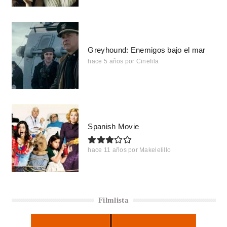
Greyhound: Enemigos bajo el mar
hace 5 años
por
Cinefila
Spanish Movie
hace 11 años
por
Makelelillo
Filmlista