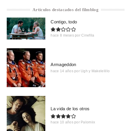
Artículos destacados del filmblog
Contigo, todo
hace 8 meses
por
Cinefila
Armageddon
hace 14 años
por
Ugh y Makelelillo
La vida de los otros
hace 10 años
por
Palomiix