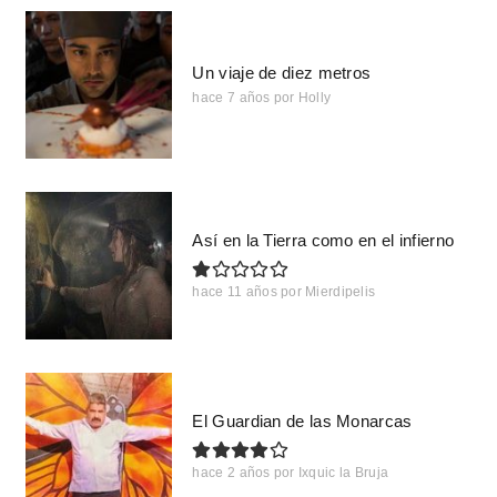
Un viaje de diez metros
hace 7 años
por
Holly
Así en la Tierra como en el infierno
hace 11 años
por
Mierdipelis
El Guardian de las Monarcas
hace 2 años
por
Ixquic la Bruja