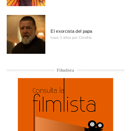
El exorcista del papa
hace 3 años
por
Cinefila
Filmlista