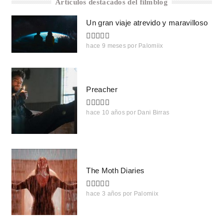
Artículos destacados del filmblog
Un gran viaje atrevido y maravilloso
hace 9 meses
por
Palomiix
Preacher
hace 10 años
por
Dani Birras
The Moth Diaries
hace 3 años
por
Palomiix