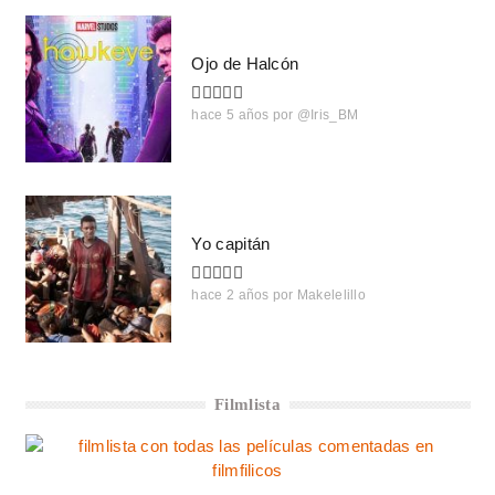
Ojo de Halcón
hace 5 años
por
@Iris_BM
Yo capitán
hace 2 años
por
Makelelillo
Filmlista