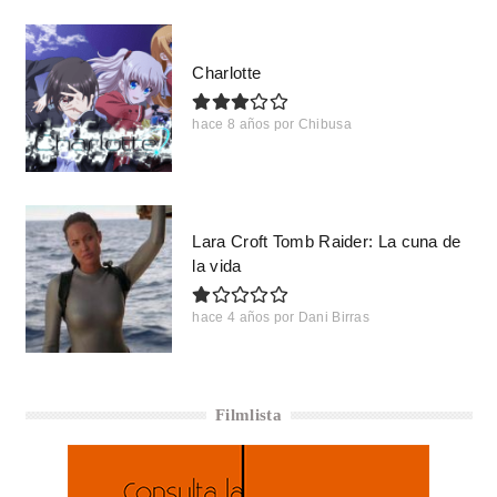
Charlotte
hace 8 años
por
Chibusa
Lara Croft Tomb Raider: La cuna de
la vida
hace 4 años
por
Dani Birras
Filmlista