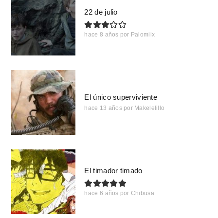
22 de julio
hace 8 años
por
Palomiix
El único superviviente
hace 13 años
por
Makelelillo
El timador timado
hace 6 años
por
Chibusa