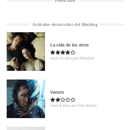
Publicidad
Artículos destacados del filmblog
La vida de los otros
hace 10 años
por
Palomiix
Venom
hace 8 años
por
Dani Birras