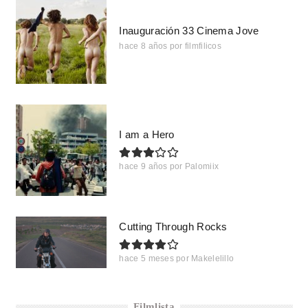
Inauguración 33 Cinema Jove
hace 8 años
por
filmfilicos
I am a Hero
hace 9 años
por
Palomiix
Cutting Through Rocks
hace 5 meses
por
Makelelillo
Filmlista