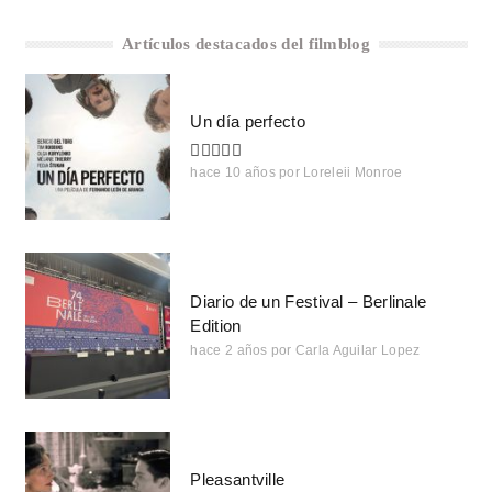
Artículos destacados del filmblog
Un día perfecto
hace 10 años
por
Loreleii Monroe
Diario de un Festival – Berlinale
Edition
hace 2 años
por
Carla Aguilar Lopez
Pleasantville