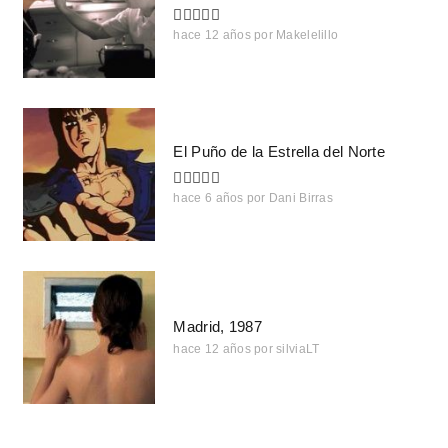
hace 12 años
por
Makelelillo
El Puño de la Estrella del Norte
hace 6 años
por
Dani Birras
Madrid, 1987
hace 12 años
por
silviaLT