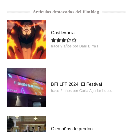
Artículos destacados del filmblog
Castlevania
hace 9 años
por
Dani Birras
BFI LFF 2024: El Festival
hace 2 años
por
Carla Aguilar Lopez
Cien años de perdón