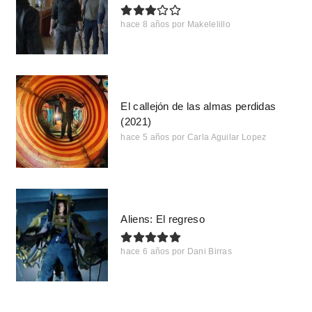
hace 8 años
por
Makelelillo
El callejón de las almas perdidas
(2021)
hace 5 años
por
Carla Aguilar Lopez
Aliens: El regreso
hace 6 años
por
Dani Birras