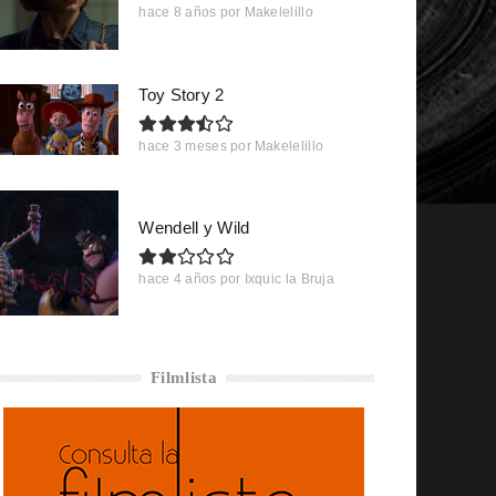
hace 8 años
por
Makelelillo
Toy Story 2
hace 3 meses
por
Makelelillo
Wendell y Wild
hace 4 años
por
Ixquic la Bruja
Filmlista