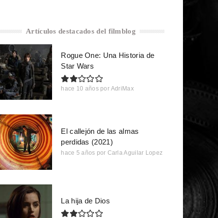
Artículos destacados del filmblog
Rogue One: Una Historia de
Star Wars
hace 10 años
por
AdriMax
El callejón de las almas
perdidas (2021)
hace 5 años
por
Carla Aguilar Lopez
La hija de Dios