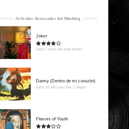
Artículos destacados del filmblog
Joker
hace 7 años
por
Dani Birras
Danny (Dentro de mi corazón)
hace 10 años
por
Dra. Caligari
Flavors of Youth