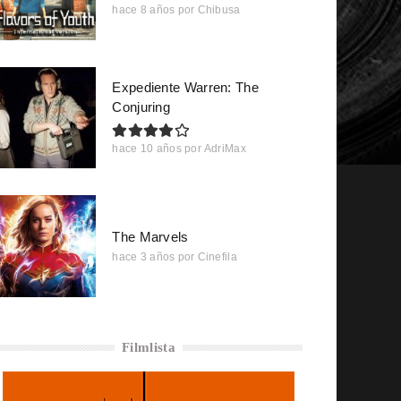
hace 8 años
por
Chibusa
Expediente Warren: The
Conjuring
hace 10 años
por
AdriMax
The Marvels
hace 3 años
por
Cinefila
Filmlista