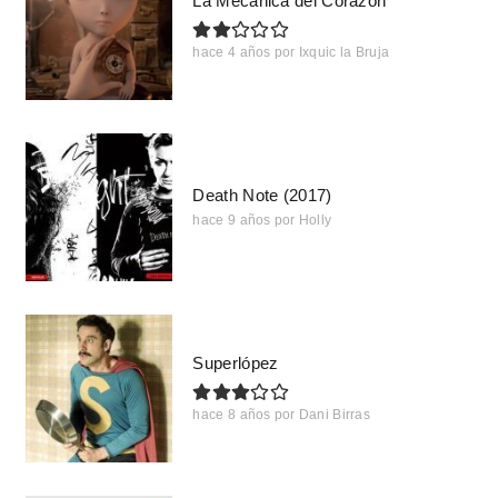
La Mecánica del Corazón
hace 4 años
por
Ixquic la Bruja
Death Note (2017)
hace 9 años
por
Holly
Superlópez
hace 8 años
por
Dani Birras