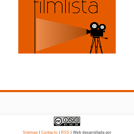
Sitemap
|
Contacto
|
RSS
| Web desarrollada por