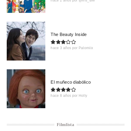
hace 2 años
por
@Iris_BM
The Beauty Inside
hace 3 años
por
Palomiix
El muñeco diabólico
hace 8 años
por
Holly
Filmlista