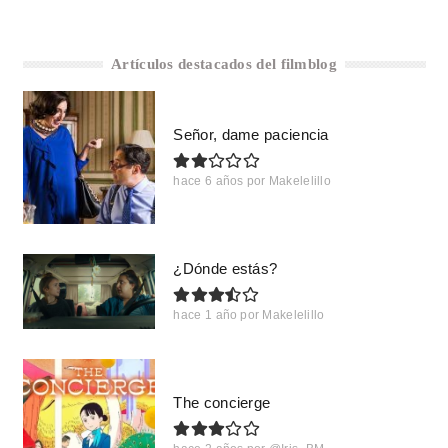
Artículos destacados del filmblog
Señor, dame paciencia
hace 6 años
por
Makelelillo
¿Dónde estás?
hace 1 año
por
Makelelillo
The concierge