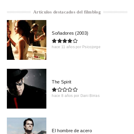
Artículos destacados del filmblog
Soñadores (2003)
hace 11 años
por
Psicojorge
The Spirit
hace 8 años
por
Dani Birras
El hombre de acero