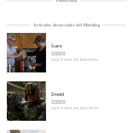
Publicidad
Artículos destacados del filmblog
Ícaro
hace 8 años
por
Makelelillo
Dredd
hace 9 años
por
Dani Birras