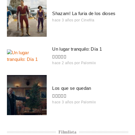
Shazam! La furia de los dioses
hace 3 años
por
Cinefila
Un lugar tranquilo: Día 1
hace 2 años
por
Palomiix
Los que se quedan
hace 3 años
por
Palomiix
Filmlista