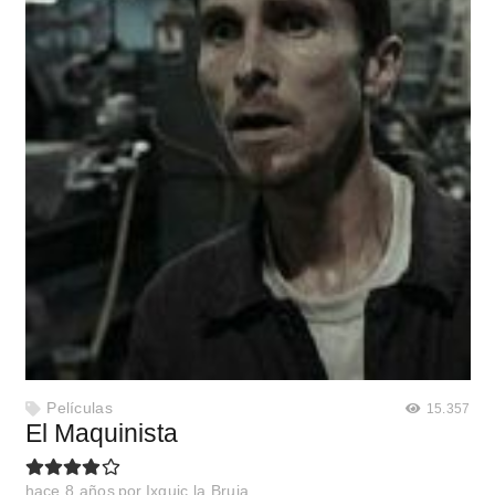
Películas
15.357
El Maquinista
hace 8 años
por
Ixquic la Bruja