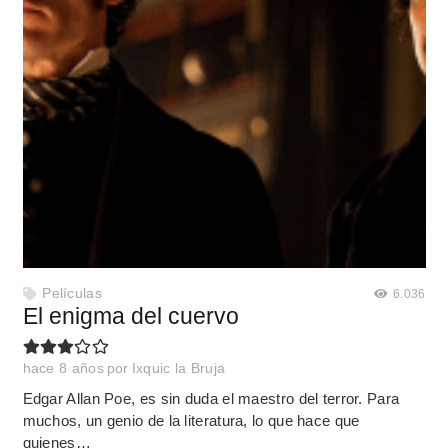
Películas
6.036
El enigma del cuervo
hace 8 años
por
Ixquic la Bruja
Edgar Allan Poe, es sin duda el maestro del terror. Para
muchos, un genio de la literatura, lo que hace que
quienes…