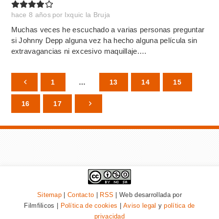
hace 8 años
por
Ixquic la Bruja
Muchas veces he escuchado a varias personas preguntar
si Johnny Depp alguna vez ha hecho alguna película sin
extravagancias ni excesivo maquillaje.…
1
…
13
14
15
16
17
Sitemap
|
Contacto
|
RSS
| Web desarrollada por
Filmfilicos |
Política de cookies
|
Aviso legal
y
política de
privacidad