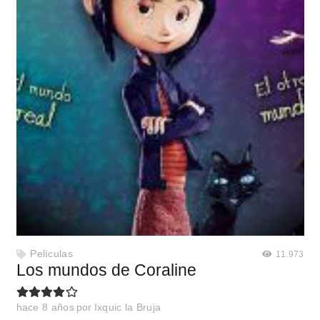
Películas
11.973
Los mundos de Coraline
hace 8 años
por
Ixquic la Bruja