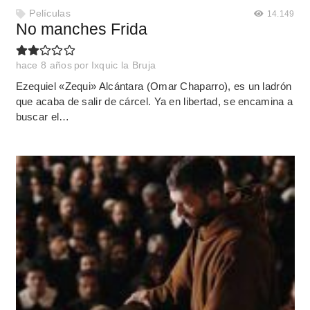
Películas
14.149
No manches Frida
hace 8 años
por
Ixquic la Bruja
Ezequiel «Zequi» Alcántara (Omar Chaparro), es un ladrón
que acaba de salir de cárcel. Ya en libertad, se encamina a
buscar el…