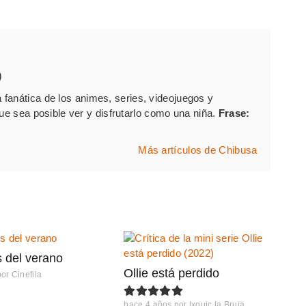
)
fanática de los animes, series, videojuegos y
que sea posible ver y disfrutarlo como una niña.
Frase:
Más artículos de Chibusa
s del verano
Ollie está perdido
por
Cinefila
hace 4 años
por
Ixquic la Bruja