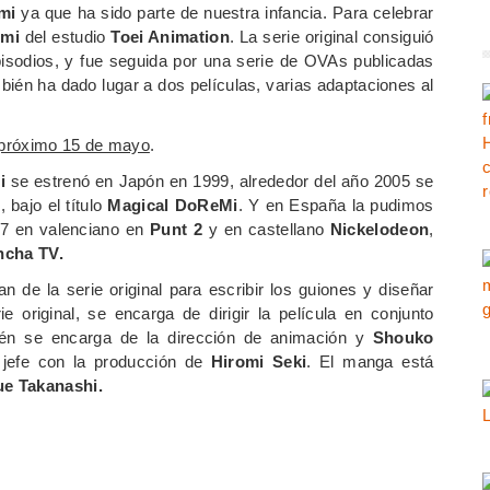
mi
ya que ha sido parte de nuestra infancia. Para celebrar
emi
del estudio
Toei Animation
. La serie original consiguió
isodios, y fue seguida por una serie de OVAs publicadas
mbién ha dado lugar a dos películas, varias adaptaciones al
l próximo 15 de mayo
.
i
se estrenó en Japón en 1999, alrededor del año 2005 se
 bajo el título
Magical DoReMi
. Y en España la pudimos
07 en valenciano en
Punt
2
y en castellano
Nickelodeon
,
ncha
TV.
n de la serie original para escribir los guiones y diseñar
rie original, se encarga de dirigir la película en conjunto
én se encarga de la dirección de animación y
Shouko
efe con la producción de
Hiromi Seki
. El manga está
e Takanashi.