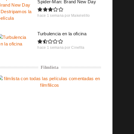
Spider-Man: Brand New Day
hace 1 semana
por
Makelelillo
Turbulencia en la oficina
hace 1 semana
por
Cinefila
Filmlista