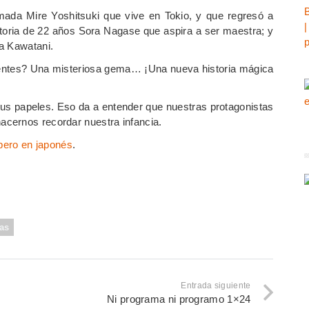
lamada Mire Yoshitsuki que vive en Tokio, y que regresó a
toria de 22 años Sora Nagase que aspira a ser maestra; y
a Kawatani.
erentes? Una misteriosa gema… ¡Una nueva historia mágica
n sus papeles. Eso da a entender que nuestras protagonistas
cernos recordar nuestra infancia.
 pero en japonés
.
as
Entrada siguiente
Ni programa ni programo 1×24