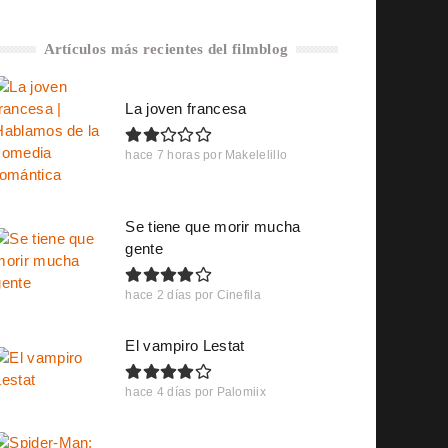
Artículos más recientes del filmblog
La joven francesa
hace 7 horas
por
Makelelillo
Se tiene que morir mucha
gente
hace 2 días
por
Cinefila
El vampiro Lestat
hace 4 días
por
Palomiix