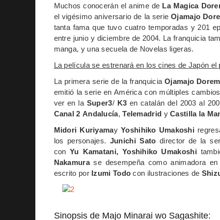
Muchos conocerán el anime de
La Magica Dore
el vigésimo aniversario de la serie
Ojamajo Dor
tanta fama que tuvo cuatro temporadas y 201 ep
entre junio y diciembre de 2004. La franquicia ta
manga, y una secuela de Novelas ligeras.
La película se estrenará en los cines de Japón e
La primera serie de la franquicia
Ojamajo Dorem
emitió la serie en América con múltiples cambios,
ver en la
Super3
/
K3
en catalán del 2003 al 20
Canal
2
Andalucía
,
Telemadrid
y
Castilla
la
Ma
Midori Kuriyama
y
Yoshihiko Umakoshi
regresa
los personajes.
Junichi Sato
director de la se
con
Yu Kamatani,
Yoshihiko Umakoshi
tambi
Nakamura
se desempeña como animadora en j
escrito por
Izumi Todo
con ilustraciones de
Shizu
Sinopsis de Majo Minarai wo Sagashite: