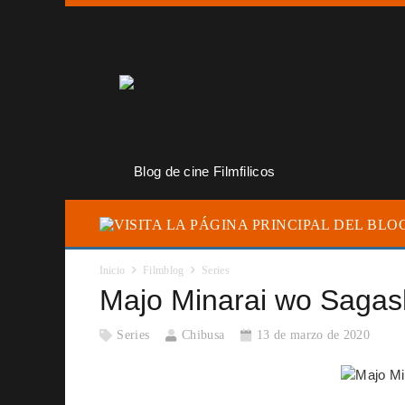
Inicio
Filmblog
Series
Majo Minarai wo Sagas
Series
Chibusa
13 de marzo de 2020