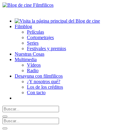
Filmblog
Películas
Cortometrajes
Series
Festivales y premios
Nuestras Cosas
Multimedia
Vídeos
Radio
Desayuna con filmfilicos
¿Y nosotros qué?
Los de los créditos
Con tacto