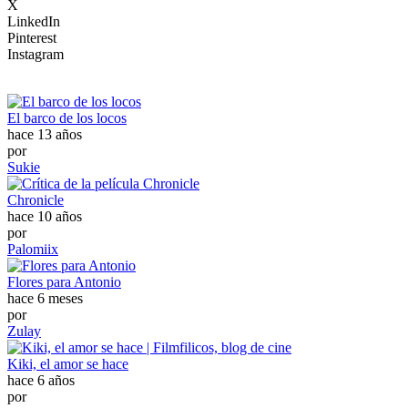
X
LinkedIn
Pinterest
Instagram
El barco de los locos
hace 13 años
por
Sukie
Chronicle
hace 10 años
por
Palomiix
Flores para Antonio
hace 6 meses
por
Zulay
Kiki, el amor se hace
hace 6 años
por