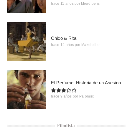
hace 11 años
por
Mierdipelis
Chico & Rita
hace 14 años
por
Makelelillo
El Perfume: Historia de un Asesino
hace 9 años
por
Palomiix
Filmlista