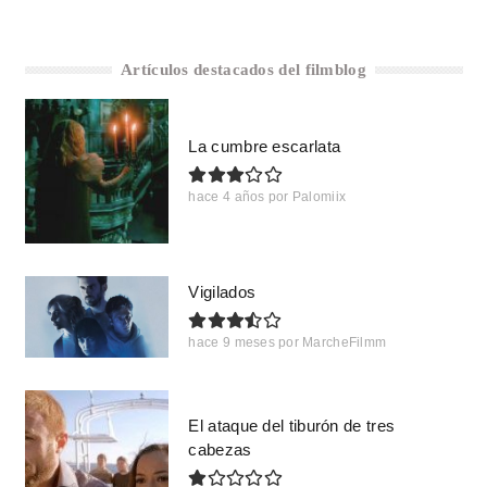
Artículos destacados del filmblog
La cumbre escarlata
hace 4 años
por
Palomiix
Vigilados
hace 9 meses
por
MarcheFilmm
El ataque del tiburón de tres
cabezas