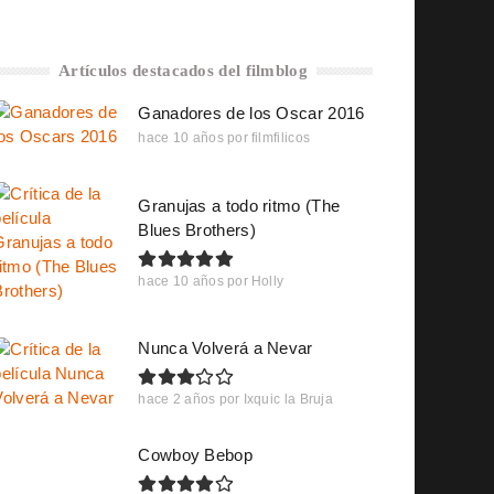
Artículos destacados del filmblog
Ganadores de los Oscar 2016
hace 10 años
por
filmfilicos
Granujas a todo ritmo (The
Blues Brothers)
hace 10 años
por
Holly
Nunca Volverá a Nevar
hace 2 años
por
Ixquic la Bruja
Cowboy Bebop