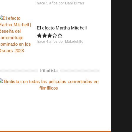
hace 5 años
por
Dani Birras
El efecto Martha Mitchell
hace 4 años
por
Makelelillo
Filmlista