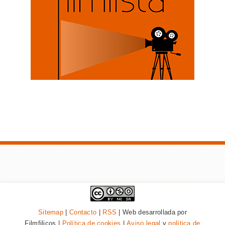
Sitemap
|
Contacto
|
RSS
| Web desarrollada por
Filmfilicos |
Política de cookies
|
Aviso legal
y
política de