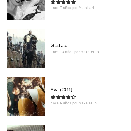
hace 7 años
por
MataHari
Gladiator
hace 13 años
por
Makelelillo
Eva (2011)
hace 6 años
por
Makelelillo