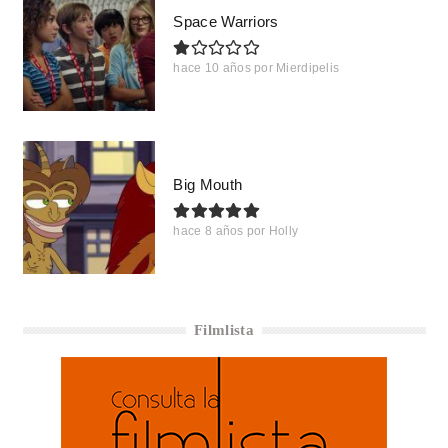
Space Warriors
hace 10 años
por
Mierdipelis
Big Mouth
hace 8 años
por
Holly
Filmlista