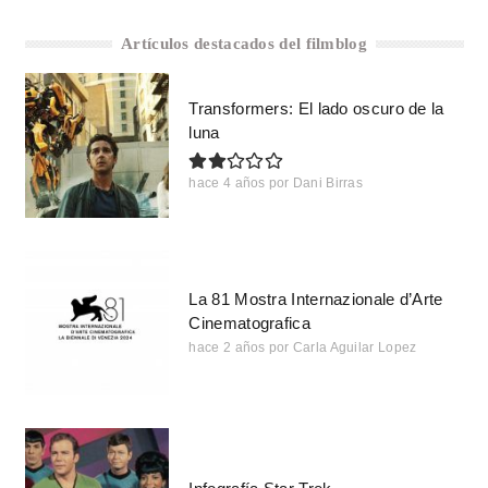
Artículos destacados del filmblog
Transformers: El lado oscuro de la
luna
hace 4 años
por
Dani Birras
La 81 Mostra Internazionale d’Arte
Cinematografica
hace 2 años
por
Carla Aguilar Lopez