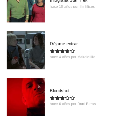
Infografía Star Trek
hace 10 años
por
filmfilicos
Déjame entrar
hace 4 años
por
Makelelillo
Bloodshot
hace 6 años
por
Dani Birras