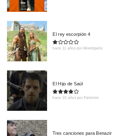
El rey escorpión 4
hace 11 años
por
Mierdipelis
El Hijo de Saúl
hace 10 años
por
Palomiix
Tres canciones para Benazir