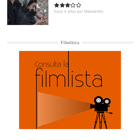
hace 4 años
por
Makelelillo
Filmlista