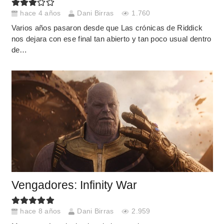
hace 4 años
Dani Birras
1.760
Varios años pasaron desde que Las crónicas de Riddick
nos dejara con ese final tan abierto y tan poco usual dentro
de…
Vengadores: Infinity War
hace 8 años
Dani Birras
2.959