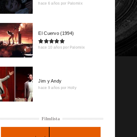
hace 6 años
por
Palomiix
El Cuervo (1994)
hace 10 años
por
Palomiix
Jim y Andy
hace 9 años
por
Holly
Filmlista