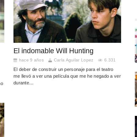
s
El indomable Will Hunting
hace 9 años
Carla Aguilar Lopez
6.331
El deber de construir un personaje para el teatro
me llevó a ver una película que me he negado a ver
e
durante…
mo