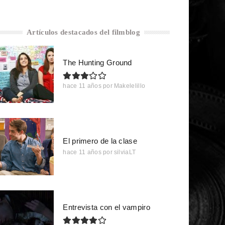
Artículos destacados del filmblog
The Hunting Ground
hace 11 años
por
Makelelillo
El primero de la clase
hace 11 años
por
silviaLT
Entrevista con el vampiro