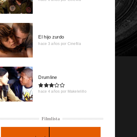
El hijo zurdo
hace 3 años
por
Cinefila
Drumline
hace 4 años
por
Makelelillo
Filmlista