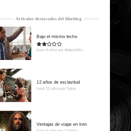
Artículos destacados del filmblog
Bajo el mismo techo
hace 8 años
por
Makelelillo
12 años de esclavitud
hace 13 años
por
Sukie
Ventajas de viajar en tren
hace 6 años
por
Cinefila