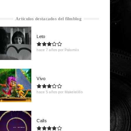
Artículos destacados del filmblog
Leto
hace 7 años
por
Palomiix
Vivo
hace 5 años
por
Makelelillo
Calls