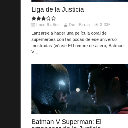
Liga de la Justicia
hace 9 años
Dani Birras
3.336
Lanzarse a hacer una película coral de
superheroes con tan pocas de ese universo
mostradas (véase El hombre de acero, Batman
V…
Batman V Superman: El