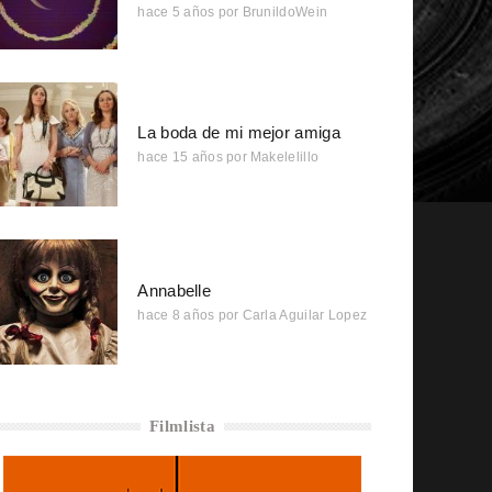
hace 5 años
por
BrunildoWein
La boda de mi mejor amiga
hace 15 años
por
Makelelillo
Annabelle
hace 8 años
por
Carla Aguilar Lopez
Filmlista