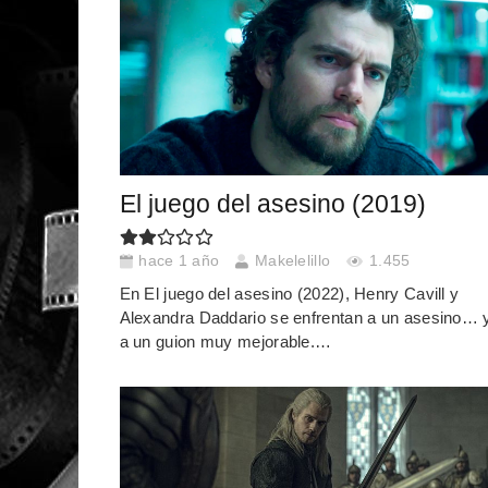
El juego del asesino (2019)
hace 1 año
Makelelillo
1.455
En El juego del asesino (2022), Henry Cavill y
Alexandra Daddario se enfrentan a un asesino… 
a un guion muy mejorable.…