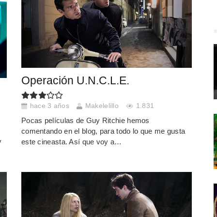
Operación U.N.C.L.E.
hace 3 años
Makelelillo
1.831
Pocas películas de Guy Ritchie hemos
comentando en el blog, para todo lo que me gusta
y
este cineasta. Así que voy a…