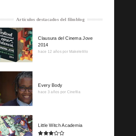
Artículos destacados del filmblog
Clausura del Cinema Jove
2014
hace 12 años
por
Makelelillo
Every Body
hace 3 años
por
Cinefila
Little Witch Academia