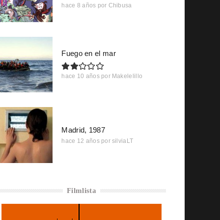
hace 8 años
por
Chibusa
Fuego en el mar
hace 10 años
por
Makelelillo
Madrid, 1987
hace 12 años
por
silviaLT
Filmlista