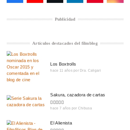
Publicidad
Artículos destacados del filmblog
Los Boxtrolls
hace 11 años
por
Dra. Caligari
Sakura, cazadora de cartas
hace 7 años
por
Chibusa
El Alienista