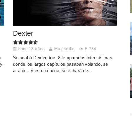
Dexter
hace 13 años
Makelelillo
5.734
o
Se acabó Dexter, tras 8 temporadas intensísimas
y,
donde los largos capítulos pasaban volando, se
acabó… y es una pena, se echará de…