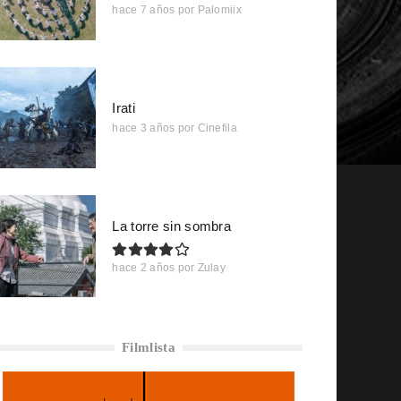
hace 7 años
por
Palomiix
Irati
hace 3 años
por
Cinefila
La torre sin sombra
hace 2 años
por
Zulay
Filmlista