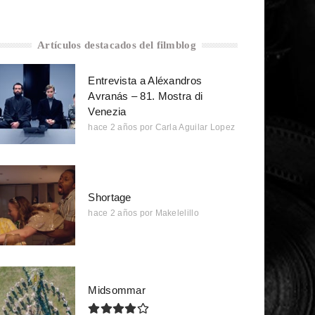
Artículos destacados del filmblog
Entrevista a Aléxandros
Avranás – 81. Mostra di
Venezia
hace 2 años
por
Carla Aguilar Lopez
Shortage
hace 2 años
por
Makelelillo
Midsommar